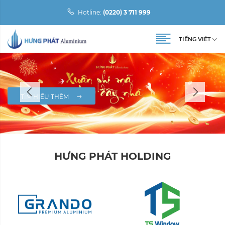
Hotline:
(0220) 3 711 999
TIẾNG VIỆT
TÌM HIỂU THÊM
HƯNG PHÁT HOLDING