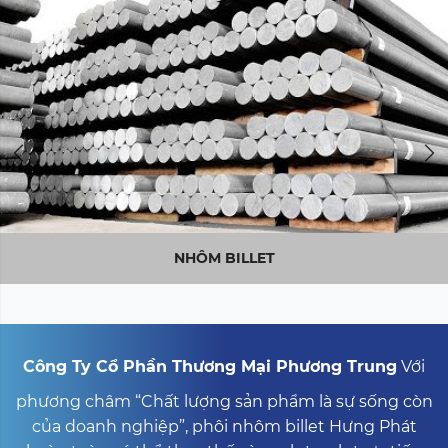
NHÔM BILLET
Công Ty Cổ Phần Thương Mại Phương Trung
Với
phương châm “Chất lượng sản phẩm là sự sống còn
của doanh nghiệp”,
phôi nhôm billet Hưng Phát