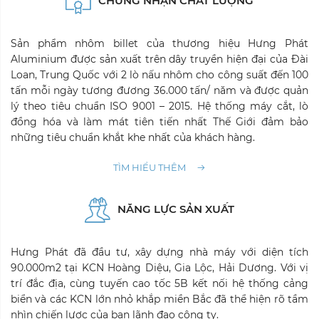
CHỨNG NHẬN CHẤT LƯỢNG
Sản phẩm nhôm billet của thương hiệu Hưng Phát
Aluminium được sản xuất trên dây truyền hiện đại của Đài
Loan, Trung Quốc với 2 lò nấu nhôm cho công suất đến 100
tấn mỗi ngày tương đương 36.000 tấn/ năm và được quản
lý theo tiêu chuẩn ISO 9001 – 2015. Hệ thống máy cắt, lò
đồng hóa và làm mát tiên tiến nhất Thế Giới đảm bảo
những tiêu chuẩn khắt khe nhất của khách hàng.
TÌM HIỂU THÊM
NĂNG LỰC SẢN XUẤT
Hưng Phát đã đầu tư, xây dựng nhà máy với diện tích
90.000m2 tại KCN Hoàng Diệu, Gia Lộc, Hải Dương. Với vị
trí đắc địa, cùng tuyến cao tốc 5B kết nối hệ thống cảng
biển và các KCN lớn nhỏ khắp miền Bắc đã thể hiện rõ tầm
nhìn chiến lược của ban lãnh đạo công ty.