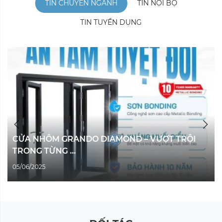
TIN CHUYÊN NGÀNH
TIN NỘI BỘ
TIN TUYỂN DỤNG
CỬA NHÔM GRANDO DIAMOND – VƯỢT TRỘI
TRONG TỪNG ...
05/06/2025