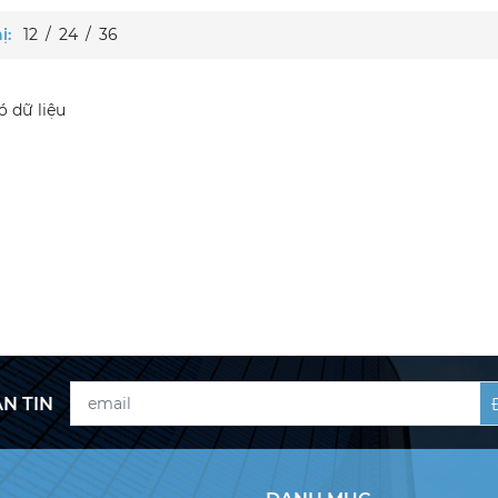
ị:
12
/
24
/
36
 dữ liệu
N TIN