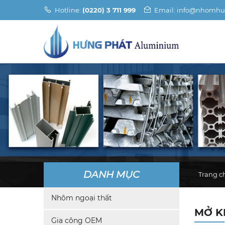
Hotline:
(0220) 3 711 999
Email: info@nhomhu
DANH MỤC
Trang c
Nhôm ngoại thất
MỞ K
Gia công OEM