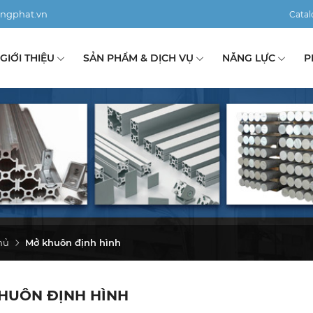
ngphat.vn
Catal
GIỚI THIỆU
SẢN PHẨM & DỊCH VỤ
NĂNG LỰC
P
hủ
Mở khuôn định hình
HUÔN ĐỊNH HÌNH