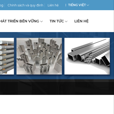
TIẾNG VIỆT
og
Chính sách và quy định
Liên hệ
HÁT TRIỂN BỀN VỮNG
TIN TỨC
LIÊN HỆ